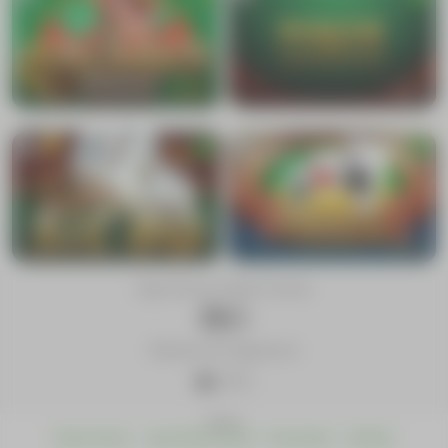
Siga Nossas Redes Sociais
Método de Pagamento
Sobre
Quem Somos
Jogo Responsável
Promoções
Notícias