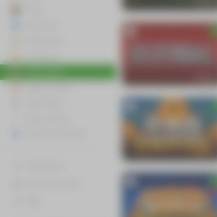
Slots
Esportivos
Multi Linhas
Temáticos
Vídeo Bingo
Jogos de Mesa
Vídeo Poker
Drops & Wins
Festival de Prêmios
Atendimento
Jogo Responsável
Blog