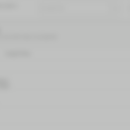
or país e
 sua sorte, faça a sua aposta!
Longo Prazo
hters
agles