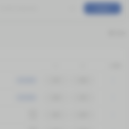
Limpar
Filtrar
1
2
+ Odds
1.47
2.49
EM 44 MIN
1.64
2.13
EM 44 MIN
08:05
1.55
2.29
HOJE