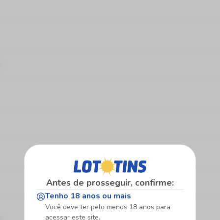
Antes de prosseguir, confirme:
Tenho 18 anos ou mais
Você deve ter pelo menos 18 anos para
acessar este site.