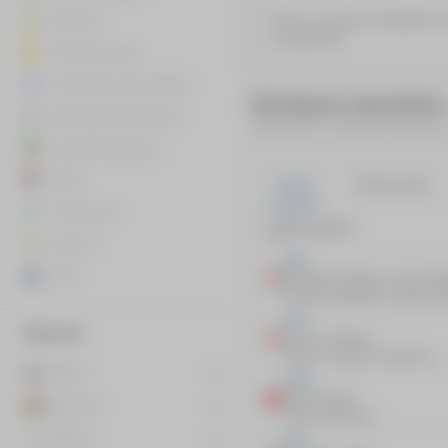
Filtre o evento desejado p
Série B
competição
Primeira Liga
Amistosos de Clubes
Destaques imperdíveis
Brasileirão Feminino
Não perca a chance de testar a
Liga Profissional
MLS
Todos
Ainda Hoje
Primeira A
Baseball
Série C
NPB
NFL
Hokkaido Nippon-Ham Fig
Tohoku Rakuten Golden E
NPB
Esportes
Yomiuri Giants
Tóquio Yakult Swallows
Futebol
CPBL
TSG Hawks
Basquete
CTBC Brothers
Voleibol
NPB