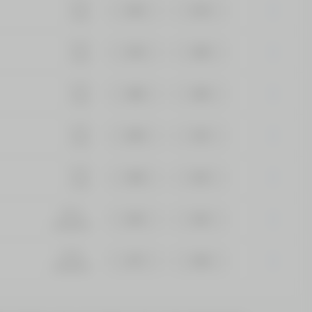
23:15
1.63
2.14
HOJE
23:15
1.76
1.96
HOJE
23:15
1.86
1.84
HOJE
23:15
2.00
1.72
HOJE
23:15
1.58
2.23
HOJE
00:10
2.35
1.53
AMANHÃ
01:50
1.77
1.94
AMANHÃ