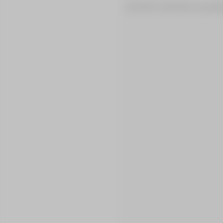
APOSTE ONLINE nos principai