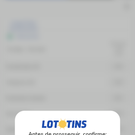
Longo Prazo
Internacional
FECHA EM:
Euroliga - Vencedor
24/08
04:00
Panathinaikos BC
4.00
Olympiacos BC
4.25
Fenerbahce Istanbul
8.01
Real Madrid
8.01
Hapoel Tel-Aviv
12.01
Antes de prosseguir, confirme: