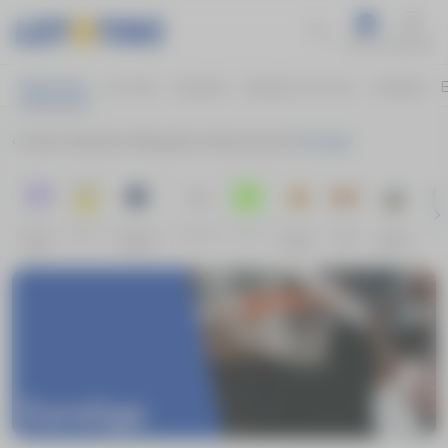
Promos
Suporte
Esportes
Ao Vivo
Cassino
Cassino Ao Vivo
Loterias
E
Home
Esportes
Basquete
Internacional
Euroliga
Próximos
Série A
Champions
Favoritos
Ao Vivo
Fortune
Fortune
Sweet
Fute
Jogos
League
Dragon
Ox
Bonanza
Euroliga