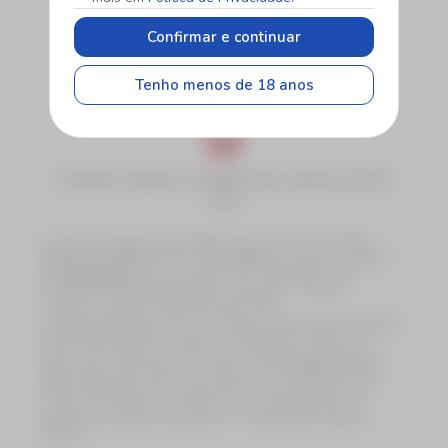
Institucionais
Confirmar e continuar
Atendimento
Políticas PLD
Politica de
Privacidade
Termos e
Regras e
Tenho menos de 18 anos
Condições
Procedimentos
Proibido cadastro e apostas para menores de 18
anos
A marca e plataforma LOTOTINS é operada pela LOTOTINS
SERVIÇOS LOTÉRICOS DO TOCANTINS S.A., inscrita no CNPJ nº
55.500.850/0001-40, com sede na AV TOCANTINS - S/N -
QUADRA 09 ETAPA 06 LOTE 03 - Taquaralto - Palmas -
Tocantins , Telefone: 0800 075 5555, email:
atendimento@lototins.com.br, estando devidamente autorizada
pela Secretaria de da Fazenda do Estado do Tocantins, nos
termos do contrato de Concessão nº 03/2023, publicada no
Diário Oficial do Estado do Tocantins em 14/08/2024 (Edição
6633, Página 45), para a exploração do serviço público de
Loterias do Estado do Tocantins, em conformidade com a
legislação estadual e seguindo as modalidades lotéricas
federais.