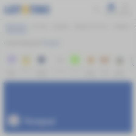
Promos
Suporte
Esportes
Ao Vivo
Cassino
Cassino Ao Vivo
Loterias
E
Home
Basquete
Paraguai
Próximos
Série A
Champions
Favoritos
Ao Vivo
Fortune
Fortune
Sweet
Fute
Jogos
League
Dragon
Ox
Bonanza
Paraguai