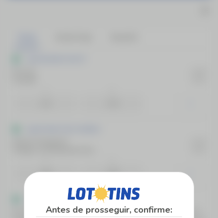
Todos
Ainda Hoje
Amanhã
Liga Mundial II da ICC
Escócia
10:00
Canadá
HOJE
1
2
1.32
3.18
Liga Premier das Caraíbas
Jamaica Kingsmen
23:00
Antigua And Barbuda Falcons
HOJE
1
2
1.86
1.88
Liga Premier das Caraíbas
Antes de prosseguir, confirme:
St. Kitts and Nevis Patriots
23:00