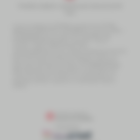
Proibido cadastro e apostas para menores de 18
anos
A marca e plataforma LOTOTINS é operada pela LOTOTINS
SERVIÇOS LOTÉRICOS DO TOCANTINS S.A., inscrita no CNPJ nº
55.500.850/0001-40, com sede na AV TOCANTINS - S/N -
QUADRA 09 ETAPA 06 LOTE 03 - Taquaralto - Palmas -
Tocantins , Telefone: 0800 075 5555, email:
atendimento@lototins.com.br, estando devidamente autorizada
pela Secretaria de da Fazenda do Estado do Tocantins, nos
termos do contrato de Concessão nº 03/2023, publicada no
Diário Oficial do Estado do Tocantins em 14/08/2024 (Edição
6633, Página 45), para a exploração do serviço público de
Loterias do Estado do Tocantins, em conformidade com a
legislação estadual e seguindo as modalidades lotéricas
federais.
Powered by