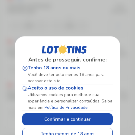
Alouettes de Montreal
19:00
Edmonton Elks
AMANHÃ
1
2
1.38
2.45
CFL
Lions da Columbia Britânica
23:00
Tiger-Cats de Hamilton
AMANHÃ
Antes de prosseguir, confirme:
1
2
Tenho 18 anos ou mais
1.24
3.07
Você deve ter pelo menos 18 anos para
acessar este site.
CFL
Aceito o uso de cookies
Blue Bombers de Winnipeg
00:30
Utilizamos cookies para melhorar sua
Redblacks de Ottawa
15/08
experiência e personalizar conteúdos. Saiba
1
2
mais em
Política de Privacidade.
1.31
2.74
Confirmar e continuar
Tenho menos de 18 anos