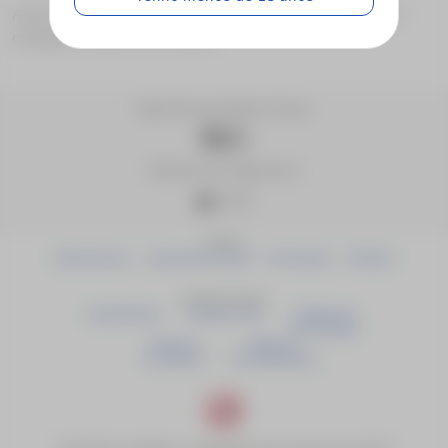
Aposte no futebol americano com jogos emocionantes e
cotações incríveis na Lototins!
Siga Nossas Redes Sociais
Método de Pagamento
Sobre
Quem Somos
Jogo Responsável
Promoções
Notícias
Institucionais
Atendimento
Políticas PLD
Politica de
Privacidade
Termos e
Regras e
Condições
Procedimentos