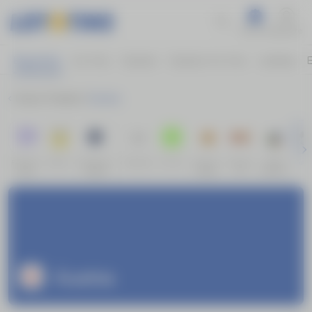
Promos
Suporte
Esportes
Ao Vivo
Cassino
Cassino Ao Vivo
Loterias
E
Home
Futebol
Áustria
Próximos
Série A
Champions
Favoritos
Ao Vivo
Fortune
Fortune
Sweet
Fute
Jogos
League
Dragon
Ox
Bonanza
Áustria