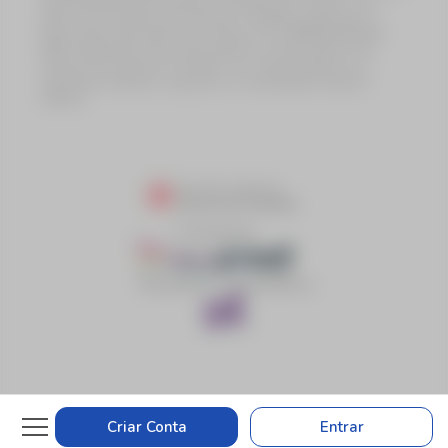
pela Secretaria de da Fazenda do Estado do Tocantins, nos
termos do contrato de Concessão nº 03/2023, publicada no
Diário Oficial do Estado do Tocantins em 14/08/2024 (Edição
6633, Página 45), para a exploração do serviço público de
Loterias do Estado do Tocantins, em conformidade com a
legislação estadual e seguindo as modalidades lotéricas
federais.
Powered by
Tratamento à Dependência
Criar Conta
Entrar