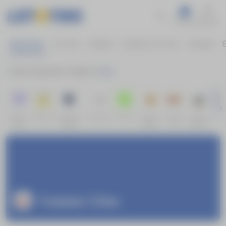
Promos
Suporte
Esportes
Ao Vivo
Cassino
Cassino Ao Vivo
Loterias
E
Home
Esportes
Futebol
Chile
Próximos
Série A
Champions
Favoritos
Ao Vivo
Fortune
Fortune
Sweet
Fute
Jogos
League
Dragon
Ox
Bonanza
Futebol Chile