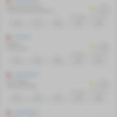
Deportes Concepción
16:30
Universidade de Concepción
AMANHÃ
1
X
2
- de 2.5 gols
+ de 2.5 gols
1.85
3.37
3.95
1.78
1.96
Primeira B
Rangers
19:00
Curico Unido
AMANHÃ
1
X
2
- de 2.5 gols
+ de 2.5 gols
2.26
3.03
2.88
1.60
2.06
Primeira Divisão
CD O´Higgins
19:00
Deportes Limache
AMANHÃ
1
X
2
- de 2.5 gols
+ de 2.5 gols
2.03
3.44
3.27
2.09
1.69
Primeira Divisão