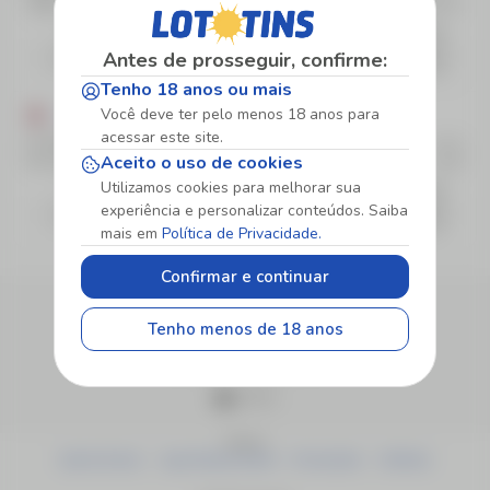
Ogre United
AMANHÃ
1
X
2
- de 2.5 gols
+ de 2.5 gols
Antes de prosseguir, confirme:
1.01
12.43
17.38
Tenho 18 anos ou mais
Você deve ter pelo menos 18 anos para
Virsliga
acessar este site.
FC RFS
16:30
Aceito o uso de cookies
FK Grobina
10/08
Utilizamos cookies para melhorar sua
1
X
2
- de 2.5 gols
+ de 2.5 gols
experiência e personalizar conteúdos. Saiba
1.12
6.38
14.18
mais em
Política de Privacidade.
Confirmar e continuar
Siga Nossas Redes Sociais
Tenho menos de 18 anos
Método de Pagamento
Sobre
Quem Somos
Jogo Responsável
Promoções
Notícias