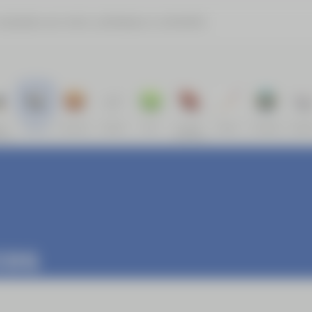
ASSINO AO VIVO
LOTERIAS
E-SPORTS
et 
Futebol
Basquete
Voleibol
Tênis
Futebol 
Hóquei
Handebol
Baseba
nza
Americano
cos