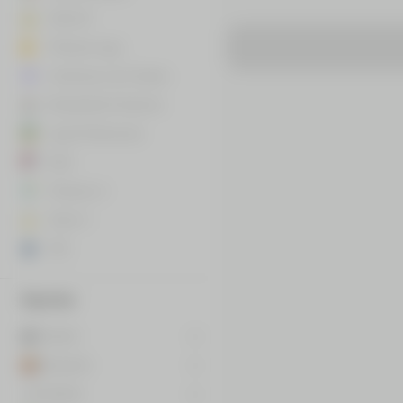
Série B
Primeira Liga
Amistosos de Clubes
Brasileirão Feminino
Liga Profissional
MLS
Primeira A
Série C
NFL
Esportes
Futebol
Basquete
Voleibol