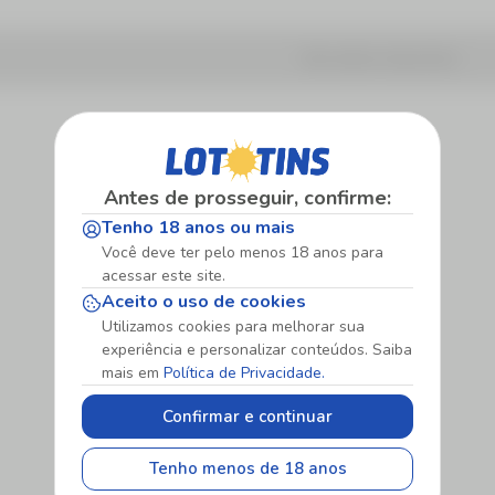
Sem eventos disponíveis
Antes de prosseguir, confirme:
Tenho 18 anos ou mais
Você deve ter pelo menos 18 anos para
acessar este site.
Aceito o uso de cookies
Utilizamos cookies para melhorar sua
experiência e personalizar conteúdos. Saiba
mais em
Política de Privacidade.
Confirmar e continuar
Tenho menos de 18 anos