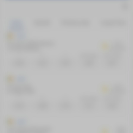
Todos
Amanhã
Próximos dias
Longo Prazo
Liga 2
FC Unirea 2004 Slobozia
15:00
CS Gloria Bistrita
AMANHÃ
1
X
2
- de 2.5 gols
+ de 2.5 gols
2.04
3.12
3.33
1.69
1.97
Liga 1
FC Uta Arad
18:00
FC Rapid 1923
AMANHÃ
1
X
2
- de 2.5 gols
+ de 2.5 gols
2.51
3.08
2.72
1.71
2.06
Liga 2
CSA Steaua Bucareste
08:00