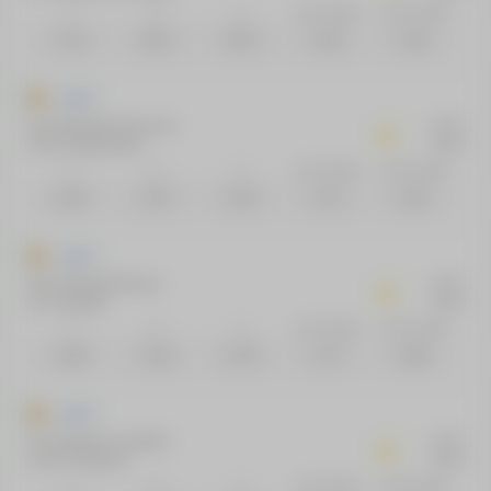
1
X
2
- de 2.5 gols
+ de 2.5 gols
1.21
5.55
9.57
2.46
1.44
Liga 2
Csl Stefanestii de Jos
08:00
CSC Dumbravita
08/08
1
X
2
- de 2.5 gols
+ de 2.5 gols
2.56
3.07
2.54
1.72
1.93
Liga 2
AFC Metalul Buzau
08:00
CS Afumati
08/08
1
X
2
- de 2.5 gols
+ de 2.5 gols
1.90
3.18
3.70
1.77
1.86
Liga 2
SC Popesti Leordeni
08:00
ACS FC Bacau
08/08
1
X
2
- de 2.5 gols
+ de 2.5 gols