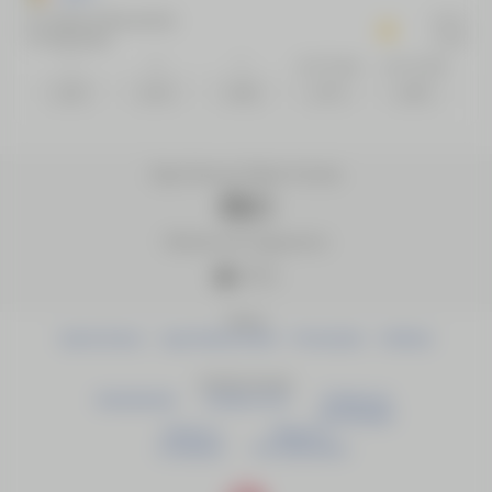
FC Steaua Bucareste
18:30
FC Botosani
17/08
1
X
2
- de 2.5 gols
+ de 2.5 gols
1.67
3.37
4.45
1.77
1.87
Siga Nossas Redes Sociais
Método de Pagamento
Sobre
Quem Somos
Jogo Responsável
Promoções
Notícias
Institucionais
Atendimento
Políticas PLD
Politica de
Privacidade
Termos e
Regras e
Condições
Procedimentos