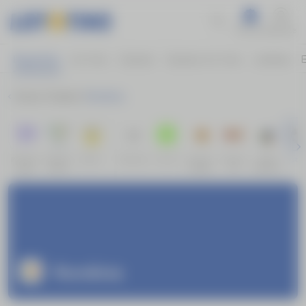
Promos
Suporte
Esportes
Ao Vivo
Cassino
Cassino Ao Vivo
Loterias
E
Home
Futebol
Romênia
Próximos
Copa Do
Série A
Favoritos
Ao Vivo
Fortune
Fortune
Sweet
Futeb
Jogos
Brasil
Dragon
Ox
Bonanza
Romênia