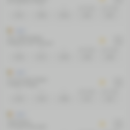
Scm Ramnicu Valcea
08/08
1
X
2
- de 2.5 gols
+ de 2.5 gols
1.67
3.58
4.30
1.82
1.82
Liga 2
CSC 1599 Selimbar
08:00
Politécnico de Timisoara
08/08
1
X
2
- de 2.5 gols
+ de 2.5 gols
3.40
3.17
2.00
1.68
1.98
Liga 2
CS Concordia Chiajna
08:00
FC Bihor Oradea
08/08
1
X
2
- de 2.5 gols
+ de 2.5 gols
2.33
3.10
2.80
1.73
1.91
Liga 2
CSM Slatina
08:00
CS Dinamo Bucuresti
08/08