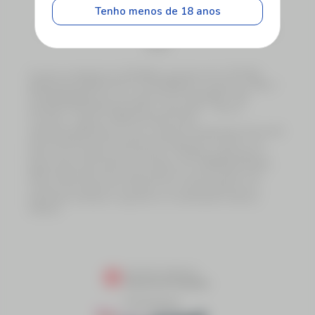
Tenho menos de 18 anos
Proibido cadastro e apostas para menores de 18
anos
A marca e plataforma LOTOTINS é operada pela LOTOTINS
SERVIÇOS LOTÉRICOS DO TOCANTINS S.A., inscrita no CNPJ nº
55.500.850/0001-40, com sede na AV TOCANTINS - S/N -
QUADRA 09 ETAPA 06 LOTE 03 - Taquaralto - Palmas -
Tocantins , Telefone: 0800 075 5555, email:
atendimento@lototins.com.br, estando devidamente autorizada
pela Secretaria de da Fazenda do Estado do Tocantins, nos
termos do contrato de Concessão nº 03/2023, publicada no
Diário Oficial do Estado do Tocantins em 14/08/2024 (Edição
6633, Página 45), para a exploração do serviço público de
Loterias do Estado do Tocantins, em conformidade com a
legislação estadual e seguindo as modalidades lotéricas
federais.
Powered by