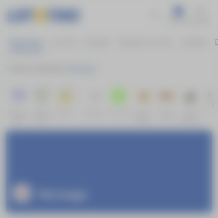
Promos
Suporte
Esportes
Ao Vivo
Cassino
Cassino Ao Vivo
Loterias
E
Home
Handebol
Noruega
Próximos
Copa Do
Série A
Favoritos
Ao Vivo
Fortune
Fortune
Sweet
Futeb
Jogos
Brasil
Dragon
Ox
Bonanza
Noruega