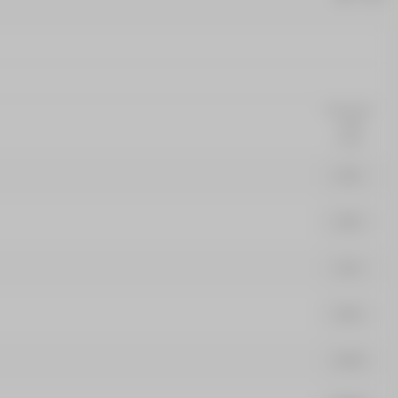
FECHA EM:
24/08
04:00
3.61
4.01
4.21
6.01
13.03