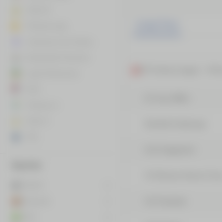
Série B
Longo Prazo
Primeira Liga
Amistosos de Clubes
Brasileirão Feminino
ICE Hockey League - Win
Liga Profissional
MLS
EC Graz 99Ers
Primeira A
Série C
Red Bull Salzburgo
NFL
KAC Klagenfurt
Esportes
HC Bolzano-Bozen Foxe
Futebol
Basquete
HC Pustertal
Tênis