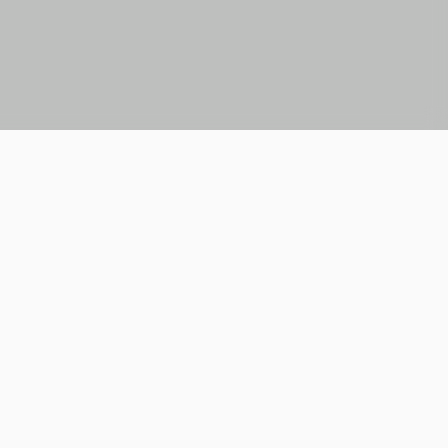
idade
Termos e Condições
Regras e Procedimentos
Tratamento à Dependência