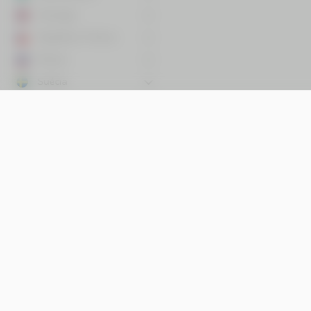
Noruega
República Tcheca
Rússia
Suécia
Suíça
Siga Nossas Redes Sociais
Handebol
Futsal
Baseball
Sobre
Quem Somos
Jogo Responsável
Promoções
Notícias
MMA/UFC
Proibido cadastro e apostas para menores 
Tênis de Mesa
Rugby
A marca e plataforma LOTOTINS é operada pela LOTOTINS
TOCANTINS S.A., inscrita no CNPJ nº 55.500.850/0001-40, 
Boxe
S/N - QUADRA 09 ETAPA 06 LOTE 03 - Taquaralto - Palmas - 
075 5555, email: atendimento@lototins.com.br, estando de
Sinuca
Secretaria de da Fazenda do Estado do Tocantins, nos term
Concessão nº 03/2023, publicada no Diário Oficial do Esta
Dardos
14/08/2024 (Edição 6633, Página 45), para a exploração do s