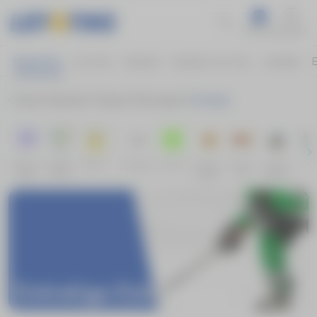
Promos
Suporte
Esportes
Ao Vivo
Cassino
Cassino Ao Vivo
Loterias
E
Home
Esportes
Hoquei
Eslovaquia
Extraliga
Próximos
Copa Do
Série A
Favoritos
Ao Vivo
Fortune
Fortune
Sweet
Futeb
Jogos
Brasil
Dragon
Ox
Bonanza
Extraliga Eslováquia