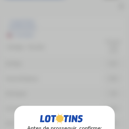
Longo Prazo
Eslováquia
FECHA EM:
Extraliga - Vencedor
24/08
04:00
HK Nitra
5.50
Slovan Bratislava
6.00
HK Poprad
7.00
HC Kosice
7.00
HK Vlci Zilina
9.00
Antes de prosseguir, confirme: