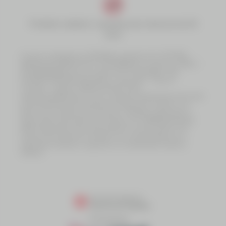
Proibido cadastro e apostas para menores de 18
anos
A marca e plataforma LOTOTINS é operada pela LOTOTINS
SERVIÇOS LOTÉRICOS DO TOCANTINS S.A., inscrita no CNPJ nº
55.500.850/0001-40, com sede na AV TOCANTINS - S/N -
QUADRA 09 ETAPA 06 LOTE 03 - Taquaralto - Palmas -
Tocantins , Telefone: 0800 075 5555, email:
atendimento@lototins.com.br, estando devidamente autorizada
pela Secretaria de da Fazenda do Estado do Tocantins, nos
termos do contrato de Concessão nº 03/2023, publicada no
Diário Oficial do Estado do Tocantins em 14/08/2024 (Edição
6633, Página 45), para a exploração do serviço público de
Loterias do Estado do Tocantins, em conformidade com a
legislação estadual e seguindo as modalidades lotéricas
federais.
Powered by