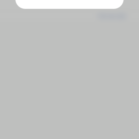
Ver mais odds