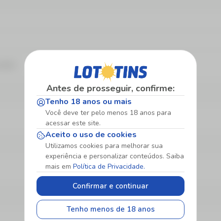
cedor
Antes de prosseguir, confirme:
Tenho 18 anos ou mais
Você deve ter pelo menos 18 anos para
acessar este site.
Aceito o uso de cookies
Utilizamos cookies para melhorar sua
experiência e personalizar conteúdos. Saiba
mais em
Política de Privacidade.
Confirmar e continuar
Tenho menos de 18 anos