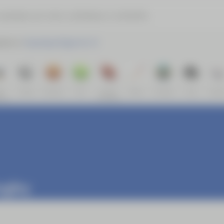
ASSINO AO VIVO
LOTERIAS
E-SPORTS
laterra
Superliga Rugby De 13
et 
Futebol
Basquete
Tênis
Futebol 
Hóquei
Handebol
Futsal
Baseba
nza
Americano
ugby