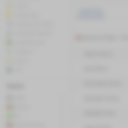
Série B
Longo Prazo
Primeira Liga
Amistosos de Clubes
Brasileirão Feminino
Superliga de Rugby - Ven
Liga Profissional
Primeira A
Wigan Warriors
Série C
Leeds Rhinos
NFL
Hull Kingston Rovers
Esportes
Futebol
Warrington Wolves
Basquete
Wakefield Trinity
Tênis
Futebol Americano