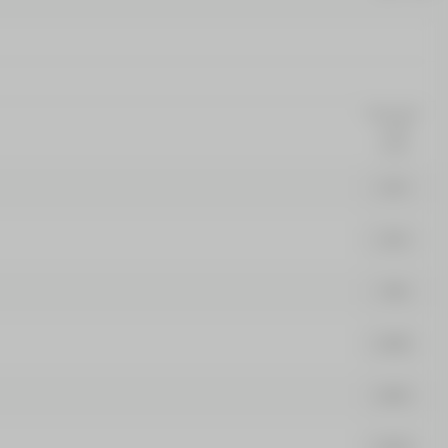
FECHA EM:
13/08
19:00
2.30
2.30
7.98
14.95
16.95