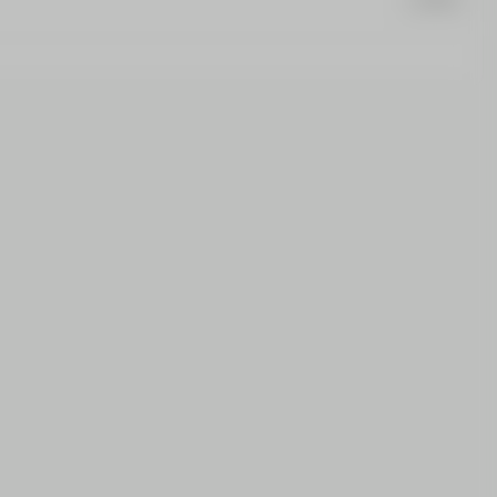
22.93