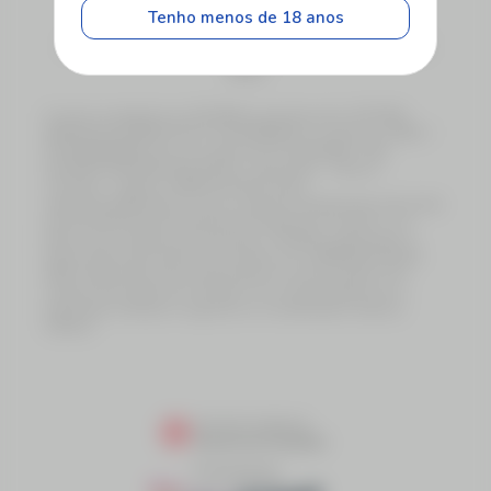
Tenho menos de 18 anos
Proibido cadastro e apostas para menores de 18
anos
A marca e plataforma LOTOTINS é operada pela LOTOTINS
SERVIÇOS LOTÉRICOS DO TOCANTINS S.A., inscrita no CNPJ nº
55.500.850/0001-40, com sede na AV TOCANTINS - S/N -
QUADRA 09 ETAPA 06 LOTE 03 - Taquaralto - Palmas -
Tocantins , Telefone: 0800 075 5555, email:
atendimento@lototins.com.br, estando devidamente autorizada
pela Secretaria de da Fazenda do Estado do Tocantins, nos
termos do contrato de Concessão nº 03/2023, publicada no
Diário Oficial do Estado do Tocantins em 14/08/2024 (Edição
6633, Página 45), para a exploração do serviço público de
Loterias do Estado do Tocantins, em conformidade com a
legislação estadual e seguindo as modalidades lotéricas
federais.
Powered by