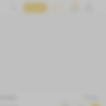
Criar Conta
Entrar
Promos
Suporte
cionadas
0
Dezenas