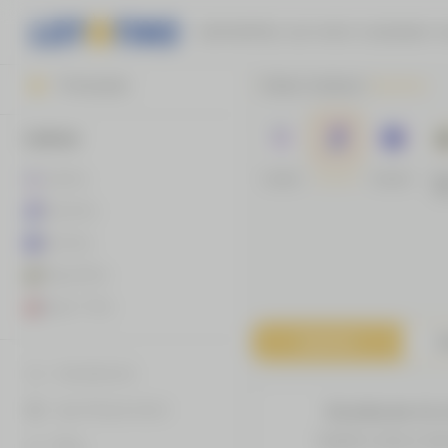
Promoções
Ajuda
ESPORTES
AO VIVO
CASSINO
C
Promoções
Home
Loterias
Quininha
Loterias
Lotinha
Lotinha
Quininha
Seninha
Me
Bo
Quininha
Seninha
Mega Bola
Super Time
Apostar
C
Atendimento
Jogo Responsável
Escolha de 12 a
Quanto menos deze
Blog